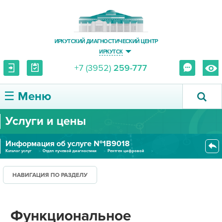
ИРКУТСКИЙ ДИАГНОСТИЧЕСКИЙ ЦЕНТР
ИРКУТСК
+7 (3952)
259-777
☰ Меню
Услуги и цены
О ЦЕНТРЕ
Информация об услуге №1В9018
УСЛУГИ И ЦЕНЫ
Каталог услуг
Отдел лучевой диагностики
Рентген цифровой
Функциональное исследование по...
ПАЦИЕНТУ
НАВИГАЦИЯ ПО РАЗДЕЛУ
ВРАЧУ
Функциональное
ПРАВОВАЯ ИНФОРМАЦИЯ