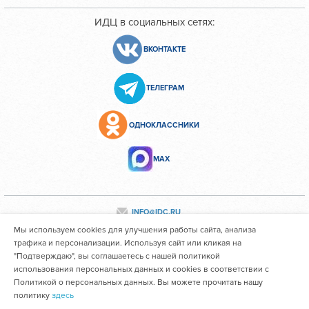
ИДЦ в социальных сетях:
ВКОНТАКТЕ
ТЕЛЕГРАМ
ОДНОКЛАССНИКИ
МАХ
INFO@IDC.RU
Мы используем cookies для улучшения работы сайта, анализа
трафика и персонализации. Используя сайт или кликая на
"Подтверждаю", вы соглашаетесь с нашей политикой
Все персональные данные сотрудников размещены с их
использования персональных данных и cookies в соответствии с
согласия
Политикой о персональных данных. Вы можете прочитать нашу
политику
здесь
Областное государственное автономное учреждение