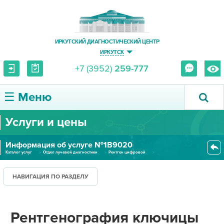
ИРКУТСКИЙ ДИАГНОСТИЧЕСКИЙ ЦЕНТР
ИРКУТСК
+7 (3952)
259-777
☰ Меню
Услуги и цены
О ЦЕНТРЕ
Информация об услуге №1В9020
УСЛУГИ И ЦЕНЫ
Каталог услуг
Отдел лучевой диагностики
Рентген цифровой
Рентгенография ключицы
ПАЦИЕНТУ
НАВИГАЦИЯ ПО РАЗДЕЛУ
ВРАЧУ
Рентгенография ключицы
ПРАВОВАЯ ИНФОРМАЦИЯ