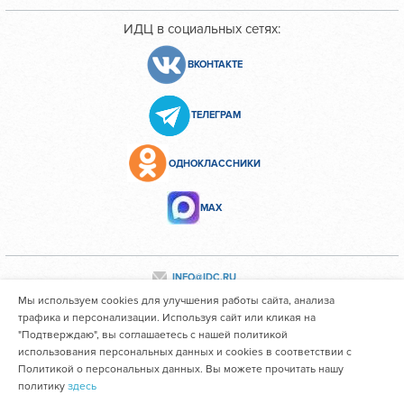
ИДЦ в социальных сетях:
ВКОНТАКТЕ
ТЕЛЕГРАМ
ОДНОКЛАССНИКИ
МАХ
INFO@IDC.RU
Мы используем cookies для улучшения работы сайта, анализа
трафика и персонализации. Используя сайт или кликая на
"Подтверждаю", вы соглашаетесь с нашей политикой
Все персональные данные сотрудников размещены с их
использования персональных данных и cookies в соответствии с
согласия
Политикой о персональных данных. Вы можете прочитать нашу
политику
здесь
Областное государственное автономное учреждение