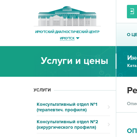
ИРКУТСКИЙ ДИАГНОСТИЧЕСКИЙ ЦЕНТР
О Ц
ИРКУТСК
Ин
Услуги и цены
Ката
Ре
УСЛУГИ
Опи
Консультативный отдел №1
(терапевтич. профиля)
Консультативный отдел №2
(хирургического профиля)
ОП