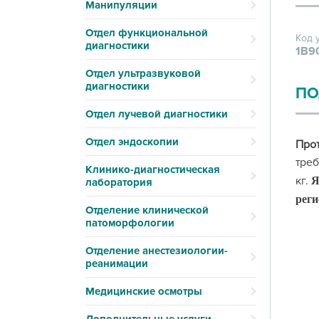
Манипуляции
Отдел функциональной
Код 
диагностики
1В9
Отдел ультразвуковой
диагностики
ПО
Отдел лучевой диагностики
Отдел эндоскопии
Про
треб
Клинико-диагностическая
кг.
Я
лаборатория
реги
Отделение клинической
патоморфологии
Отделение анестезиологии-
реанимации
Медицинские осмотры