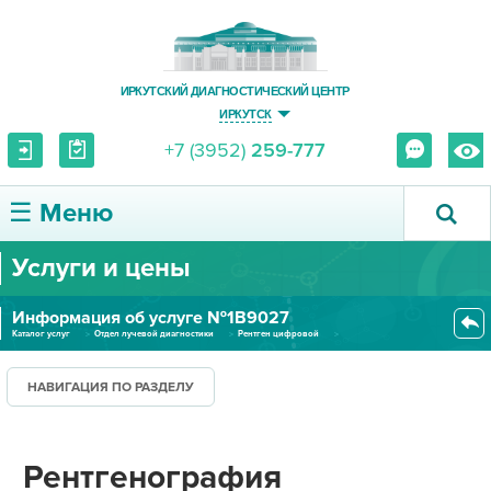
ИРКУТСКИЙ ДИАГНОСТИЧЕСКИЙ ЦЕНТР
ИРКУТСК
+7 (3952)
259-777
☰ Меню
Услуги и цены
О ЦЕНТРЕ
Информация об услуге №1В9027
УСЛУГИ И ЦЕНЫ
Каталог услуг
Отдел лучевой диагностики
Рентген цифровой
Рентгенография сакроилеальных...
ПАЦИЕНТУ
НАВИГАЦИЯ ПО РАЗДЕЛУ
ВРАЧУ
Рентгенография
ПРАВОВАЯ ИНФОРМАЦИЯ