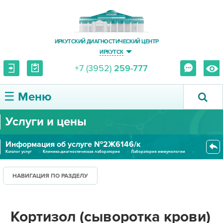
ИРКУТСКИЙ ДИАГНОСТИЧЕСКИЙ ЦЕНТР
ИРКУТСК
+7 (3952)
259-777
☰ Меню
Услуги и цены
О ЦЕНТРЕ
Информация об услуге №2Ж6146/к
УСЛУГИ И ЦЕНЫ
Каталог услуг
Клинико-диагностическая лаборатория
Лаборатория иммунологии
Кортизол (сыворотка крови) (ко...
ПАЦИЕНТУ
НАВИГАЦИЯ ПО РАЗДЕЛУ
ВРАЧУ
Кортизол (сыворотка крови)
ПРАВОВАЯ ИНФОРМАЦИЯ