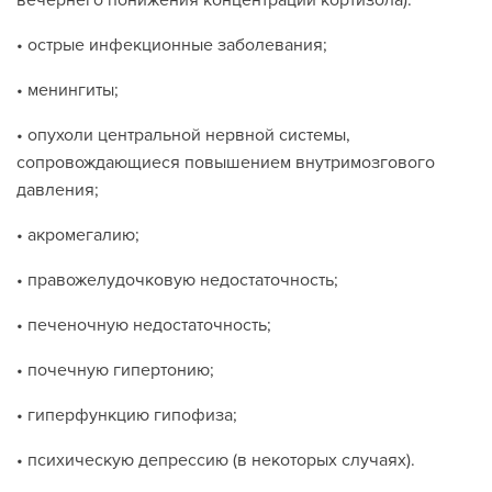
вечернего понижения концентрации кортизола):
• острые инфекционные заболевания;
• менингиты;
• опухоли центральной нервной системы,
сопровождающиеся повышением внутримозгового
давления;
• акромегалию;
• правожелудочковую недостаточность;
• печеночную недостаточность;
• почечную гипертонию;
• гиперфункцию гипофиза;
• психическую депрессию (в некоторых случаях).