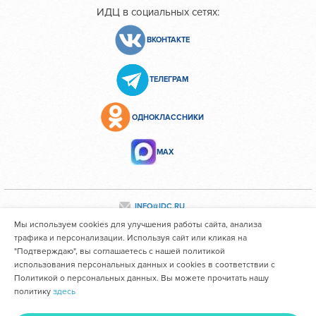
ИДЦ в социальных сетях:
ВКОНТАКТЕ
ТЕЛЕГРАМ
ОДНОКЛАССНИКИ
МАХ
INFO@IDC.RU
Мы используем cookies для улучшения работы сайта, анализа
трафика и персонализации. Используя сайт или кликая на
"Подтверждаю", вы соглашаетесь с нашей политикой
Все персональные данные сотрудников размещены с их
использования персональных данных и cookies в соответствии с
согласия
Политикой о персональных данных. Вы можете прочитать нашу
политику
здесь
Областное государственное автономное учреждение