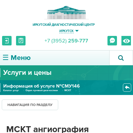
ИРКУТСКИЙ ДИАГНОСТИЧЕСКИЙ ЦЕНТР
ИРКУТСК
+7 (3952)
259-777
☰ Меню
Услуги и цены
О ЦЕНТРЕ
Информация об услуге №СМУ146
УСЛУГИ И ЦЕНЫ
Каталог услуг
Отдел лучевой диагностики
МСКТ
МСКТ ангиография экстракраниал...
ПАЦИЕНТУ
НАВИГАЦИЯ ПО РАЗДЕЛУ
ВРАЧУ
МСКТ ангиография
ПРАВОВАЯ ИНФОРМАЦИЯ