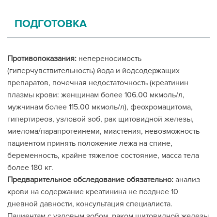
ПОДГОТОВКА
Противопоказания:
непереносимость
(гиперчувствительность) йода и йодсодержащих
препаратов, почечная недостаточность (креатинин
плазмы крови: женщинам более 106.00 мкмоль/л,
мужчинам более 115.00 мкмоль/л), феохромацитома,
гипертиреоз, узловой зоб, рак щитовидной железы,
миелома/парапротеинеми, миастения, невозможность
пациентом принять положение лежа на спине,
беременность, крайне тяжелое состояние, масса тела
более 180 кг.
Предварительное обследование обязательно:
анализ
крови на содержание креатинина не позднее 10
дневной давности, консультация специалиста.
Пациентам с узловым зобом, раком щитовидной железы