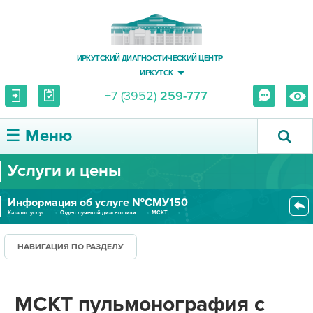
ИРКУТСКИЙ ДИАГНОСТИЧЕСКИЙ ЦЕНТР
ИРКУТСК
+7 (3952)
259-777
☰ Меню
Услуги и цены
О ЦЕНТРЕ
Информация об услуге №СМУ150
УСЛУГИ И ЦЕНЫ
Каталог услуг
Отдел лучевой диагностики
МСКТ
МСКТ пульмонография с болюсным...
ПАЦИЕНТУ
НАВИГАЦИЯ ПО РАЗДЕЛУ
ВРАЧУ
МСКТ пульмонография с
ПРАВОВАЯ ИНФОРМАЦИЯ