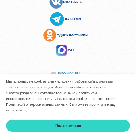
ВКОНТАКТЕ
ТЕЛЕГРАМ
ОДНОКЛАССНИКИ
МАХ
INFO@IDC.RU
Мы используем cookies для улучшения работы сайта, анализа
трафика и персонализации. Используя сайт или кликая на
"Подтверждаю", вы соглашаетесь с нашей политикой
Все персональные данные сотрудников размещены с их
использования персональных данных и cookies в соответствии с
согласия
Политикой о персональных данных. Вы можете прочитать нашу
политику
здесь
Областное государственное автономное учреждение
здравоохранения "Иркутский областной клинический
Подтверждаю
консультативно-диагностический центр им. И.В. Ушакова"
Главная
Услуги и цены
Оплата
Кабинет