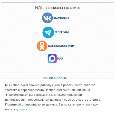
ИДЦ в социальных сетях:
ВКОНТАКТЕ
ТЕЛЕГРАМ
ОДНОКЛАССНИКИ
МАХ
INFO@IDC.RU
Мы используем cookies для улучшения работы сайта, анализа
трафика и персонализации. Используя сайт или кликая на
"Подтверждаю", вы соглашаетесь с нашей политикой
Все персональные данные сотрудников размещены с их
использования персональных данных и cookies в соответствии с
согласия
Политикой о персональных данных. Вы можете прочитать нашу
политику
здесь
Областное государственное автономное учреждение