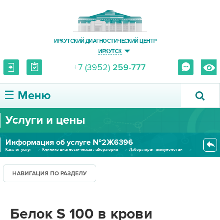
ИРКУТСКИЙ ДИАГНОСТИЧЕСКИЙ ЦЕНТР
ИРКУТСК
+7 (3952)
259-777
☰ Меню
Услуги и цены
О ЦЕНТРЕ
Информация об услуге №2Ж6396
УСЛУГИ И ЦЕНЫ
Каталог услуг
Клинико-диагностическая лаборатория
Лаборатория иммунологии
Белок S 100 в крови (количеств...
ПАЦИЕНТУ
НАВИГАЦИЯ ПО РАЗДЕЛУ
ВРАЧУ
Белок S 100 в крови
ПРАВОВАЯ ИНФОРМАЦИЯ