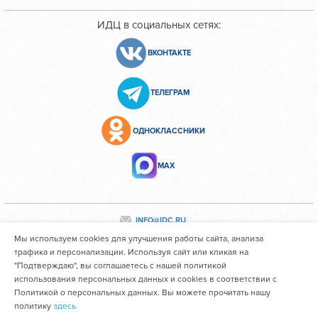
ИДЦ в социальных сетях:
ВКОНТАКТЕ
ТЕЛЕГРАМ
ОДНОКЛАССНИКИ
МАХ
INFO@IDC.RU
Мы используем cookies для улучшения работы сайта, анализа
трафика и персонализации. Используя сайт или кликая на
"Подтверждаю", вы соглашаетесь с нашей политикой
Все персональные данные сотрудников размещены с их
использования персональных данных и cookies в соответствии с
согласия
Политикой о персональных данных. Вы можете прочитать нашу
политику
здесь
Областное государственное автономное учреждение