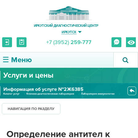
ИРКУТСКИЙ ДИАГНОСТИЧЕСКИЙ ЦЕНТР
ИРКУТСК
+7 (3952)
259-777
☰ Меню
Услуги и цены
О ЦЕНТРЕ
Информация об услуге №2Ж6385
УСЛУГИ И ЦЕНЫ
Каталог услуг
Клинико-диагностическая лаборатория
Лаборатория иммунологии
Определение антител к кардиоли...
ПАЦИЕНТУ
НАВИГАЦИЯ ПО РАЗДЕЛУ
ВРАЧУ
Определение антител к
ПРАВОВАЯ ИНФОРМАЦИЯ