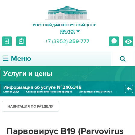
ИРКУТСКИЙ ДИАГНОСТИЧЕСКИЙ ЦЕНТР
ИРКУТСК
+7 (3952)
259-777
☰ Меню
Услуги и цены
О ЦЕНТРЕ
Информация об услуге №2Ж6348
УСЛУГИ И ЦЕНЫ
Каталог услуг
Клинико-диагностическая лаборатория
Лаборатория иммунологии
Парвовирус B19 (Parvovirus B19...
ПАЦИЕНТУ
НАВИГАЦИЯ ПО РАЗДЕЛУ
ВРАЧУ
Парвовирус B19 (Parvovirus
ПРАВОВАЯ ИНФОРМАЦИЯ