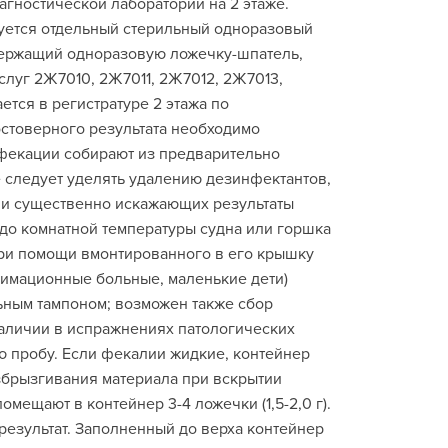
агностической лаборатории на 2 этаже.
зуется отдельный стерильный одноразовый
ержащий одноразовую ложечку-шпатель,
слуг 2Ж7010, 2Ж7011, 2Ж7012, 2Ж7013,
тся в регистратуре 2 этажа по
стоверного результата необходимо
фекации собирают из предварительно
следует уделять удалению дезинфектантов,
и существенно искажающих результаты
до комнатной температуры судна или горшка
ри помощи вмонтированного в его крышку
нимационные больные, маленькие дети)
ьным тампоном; возможен также сбор
 наличии в испражнениях патологических
ую пробу. Если фекалии жидкие, контейнер
азбрызгивания материала при вскрытии
мещают в контейнер 3-4 ложечки (1,5-2,0 г).
результат. Заполненный до верха контейнер