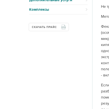
Дополнительные услуги
Не т
Комплексы
Мето
Фек
СКАЧАТЬ ПРАЙС
(осо
микр
кипя
одно
экст
конт
пеле
- вк
Если
разб
поме
резу