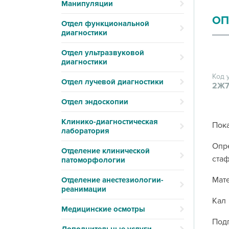
Манипуляции
ОП
Отдел функциональной
диагностики
Отдел ультразвуковой
диагностики
Код 
Отдел лучевой диагностики
2Ж7
Отдел эндоскопии
Клинико-диагностическая
Пока
лаборатория
Опре
Отделение клинической
стаф
патоморфологии
Мате
Отделение анестезиологии-
реанимации
Кал
Медицинские осмотры
Подг