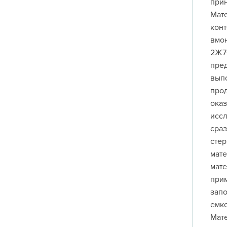
прин
Мате
кон
вмон
2Ж70
пред
выпо
прод
ока
иссл
сраз
стер
мате
мате
прим
запо
емко
Мате