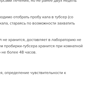
урсами лечения, но не ранее двух недель
димо отобрать пробу кала в тубсер (со
кала, стараясь по возможности захватить
л не хранится, доставляет в лабораторию не
ем пробирки-тубсера хранится при комнатной
 не более 48 часов.
я, определение чувствительности к