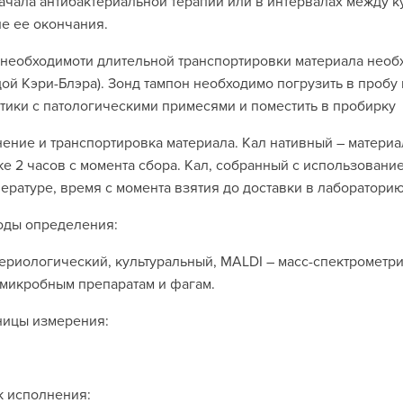
ачала антибактериальной терапии или в интервалах между к
е ее окончания.
необходимоти длительной транспортировки материала необхо
ой Кэри-Блэра). Зонд тампон необходимо погрузить в пробу 
тики с патологическими примесями и поместить в пробирку
ение и транспортировка материала. Кал нативный – материа
е 2 часов с момента сбора. Кал, собранный с использовани
ературе, время с момента взятия до доставки в лабораторию
оды определения:
ериологический, культуральный, MALDI – масс-спектрометри
микробным препаратам и фагам.
ницы измерения:
 исполнения: