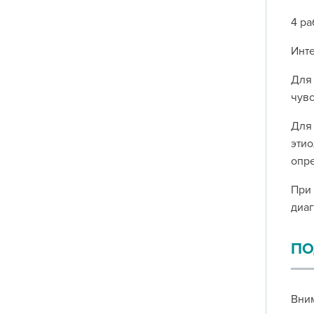
4 ра
Инте
Для 
чувс
Для 
этио
опре
При 
диаг
ПО
Вним