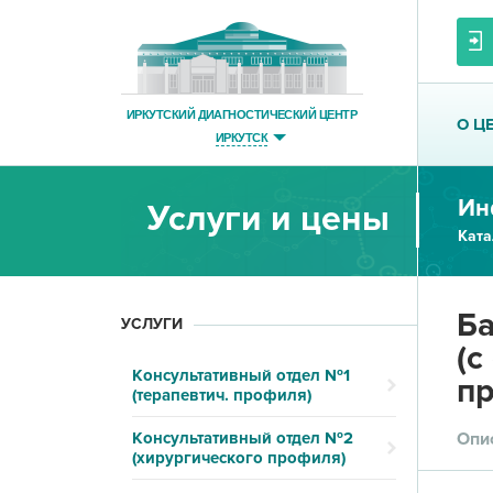
ИРКУТСКИЙ ДИАГНОСТИЧЕСКИЙ ЦЕНТР
О Ц
ИРКУТСК
Ин
Услуги и цены
Ката
Ба
УСЛУГИ
(с
Консультативный отдел №1
пр
(терапевтич. профиля)
Консультативный отдел №2
Опи
(хирургического профиля)