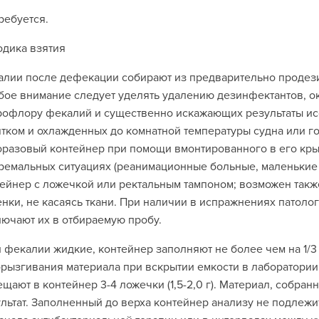
ребуется.
дика взятия
алии после дефекации собирают из предварительно проде
бое внимание следует уделять удалению дезинфектантов, 
офлору фекалий и существенно искажающих результаты ис
тком и охлажденных до комнатной температуры судна или г
разовый контейнер при помощи вмонтированного в его кры
ремальных ситуациях (реанимационные больные, маленькие 
ейнер с ложечкой или ректальным тампоном; возможен также
нки, не касаясь ткани. При наличии в испражнениях патолог
лючают их в отбираемую пробу.
 фекалии жидкие, контейнер заполняют не более чем на 1/3
рызгивания материала при вскрытии емкости в лаборатории
щают в контейнер 3-4 ложечки (1,5-2,0 г). Материал, собра
льтат. Заполненный до верха контейнер анализу не подлеж