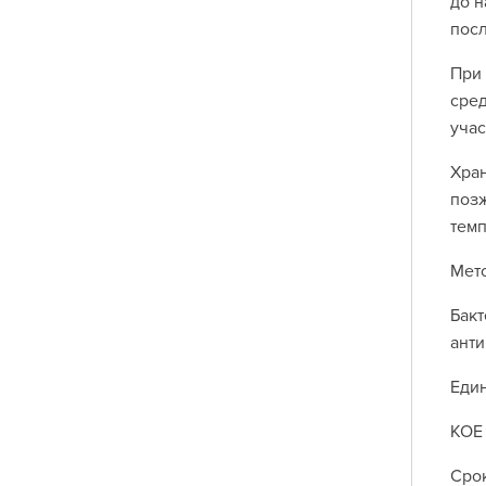
до н
посл
При 
сред
учас
Хран
позж
темп
Мет
Бакт
анти
Еди
КОЕ
Срок