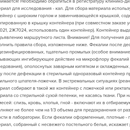
имается! Необходимо обратиться в регистратуру клинико-ди
риал для исследования - кал. Для сбора материала исполь
тейнер с широким горлом и завинчивающейся крышкой, сод
тированную в крышку контейнера (при совместном заказе у
21, 2Ж7024, использовать один контейнер). Контейнер выдае
ъявлению маршрутного листа. Внимание! Для получения до
лнить правила сбора, изложенные ниже. Фекалии после де
езинфицированных, тщательно промытых (особое внимание 
зывающих ингибирующее действие на микрофлору фекалий 
едования), ополоснутых заварным кипятком и охлажденных 
у после дефекации в стерильный одноразовый контейнер п
ильного шпателя-ложечки. В экстремальных ситуациях (реа
риал собирают в такой же контейнер с ложечкой или ректал
риала со стерильной сухой пеленки, не касаясь ткани. При
есей: слизь, кровь, хлопья, гной - включают их в отбираем
лняют не более чем на 1/3 объема для предохранения от р
сти в лаборатории. Если фекалии оформленные, плотные - по
риал, собранный с несвежего постельного белья, искажает 