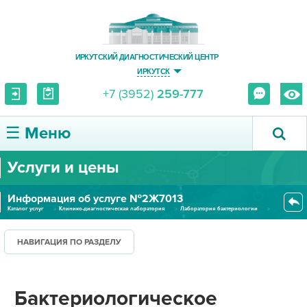
ИРКУТСКИЙ ДИАГНОСТИЧЕСКИЙ ЦЕНТР
ИРКУТСК
+7 (3952)
259-777
☰ Меню
Услуги и цены
О ЦЕНТРЕ
Информация об услуге №2Ж7013
УСЛУГИ И ЦЕНЫ
Каталог услуг
Клинико-диагностическая лаборатория
Лаборатория бактериологии
Бактериологическое исследовани...
ПАЦИЕНТУ
НАВИГАЦИЯ ПО РАЗДЕЛУ
ВРАЧУ
Бактериологическое
ПРАВОВАЯ ИНФОРМАЦИЯ