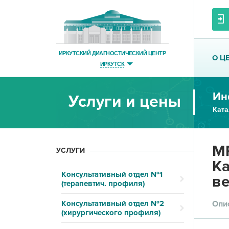
ИРКУТСКИЙ ДИАГНОСТИЧЕСКИЙ ЦЕНТР
О Ц
ИРКУТСК
Ин
Услуги и цены
Ката
МР
УСЛУГИ
Ка
Консультативный отдел №1
в
(терапевтич. профиля)
Консультативный отдел №2
Опи
(хирургического профиля)