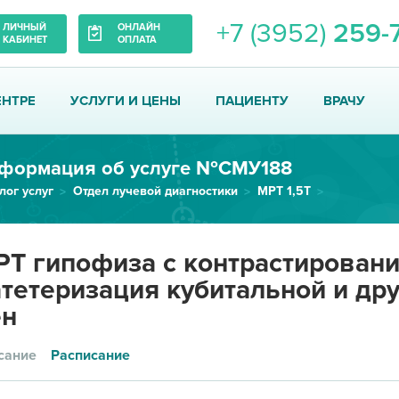
+7 (3952)
259-
ЛИЧНЫЙ
ОНЛАЙН
КАБИНЕТ
ОПЛАТА
ЕНТРЕ
УСЛУГИ И ЦЕНЫ
ПАЦИЕНТУ
ВРАЧУ
формация об услуге №СМУ188
лог услуг
Отдел лучевой диагностики
МРТ 1,5Т
МРТ гипофиза с контрастировани...
Т гипофиза с контрастировани
тетеризация кубитальной и др
ен
сание
Расписание