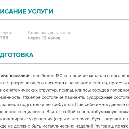
ИСАНИЕ УСЛУГИ
услуги:
Готовность результатов:
188
через 12 часов
ДГОТОВКА
тивопоказания:
вес более 130 кг, наличие металла в органи
и нет разрешающего паспорта с названием стента), протезы
их анатомических структур, помпы, клипсы сосудов головног
менность, тяжелое состояние пациента, судорожные состоя
иальной подготовки не требуется. При себе иметь данные
ючение специалиста. Взять с собой хлопчатобумажную пиж
ь ювелирные украшения (серьги, цепочки, бусы, пирсинг и т. 
де не должно быть металлических изделий (пуговиц, пряжек