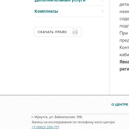
Дополнительные услуги
дета
Комплексы
назн
соде
подг
СКАЧАТЬ ПРАЙС
При 
пред
Конт
каби
Явка
реги
О ЦЕНТРЕ
г. Иркутск, ул. Байкальская, 109,
Запись на исследования по телефону колл-центра
+7 (3952) 259-777