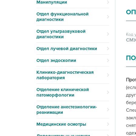
Манипуляции
ОП
Отдел функциональной
диагностики
Отдел ультразвуковой
Код 
диагностики
СМУ
Отдел лучевой диагностики
ПО
Отдел эндоскопии
Клинико-диагностическая
лаборатория
Про
(есл
Отделение клинической
друг
патоморфологии
бере
Отделение анестезиологии-
Спец
реанимации
закл
Медицинские осмотры
снят
одеж