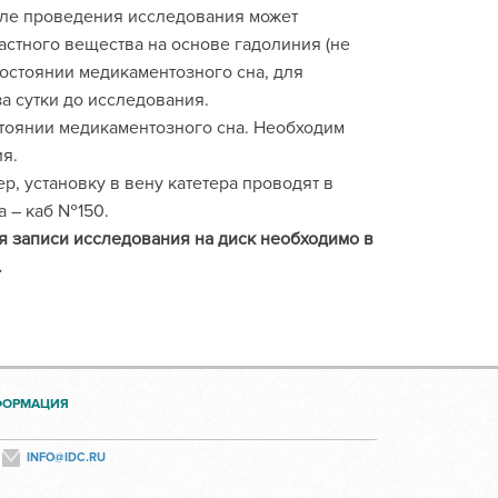
сле проведения исследования может
стного вещества на основе гадолиния (не
состоянии медикаментозного сна, для
а сутки до исследования.
тоянии медикаментозного сна. Необходим
ия.
р, установку в вену катетера проводят в
ка – каб №150.
я записи исследования на диск необходимо в
.
ФОРМАЦИЯ
INFO@IDC.RU