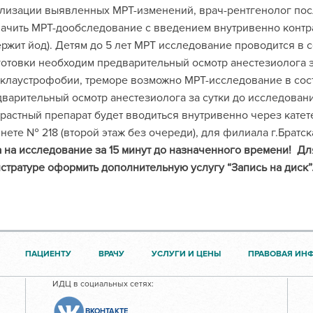
лизации выявленных МРТ-изменений, врач-рентгенолог по
ачить МРТ-дообследование с введением внутривенно контра
ржит йод). Детям до 5 лет МРТ исследование проводится в 
отовки необходим предварительный осмотр анестезиолога з
клаустрофобии, треморе возможно МРТ-исследование в сос
варительный осмотр анестезиолога за сутки до исследован
растный препарат будет вводиться внутривенно через катете
нете № 218 (второй этаж без очереди), для филиала г.Братс
 на исследование за 15 минут до назначенного времени!
Дл
стратуре оформить дополнительную услугу “Запись на диск”
ПАЦИЕНТУ
ВРАЧУ
УСЛУГИ И ЦЕНЫ
ПРАВОВАЯ ИН
ИДЦ в социальных сетях:
ВКОНТАКТЕ