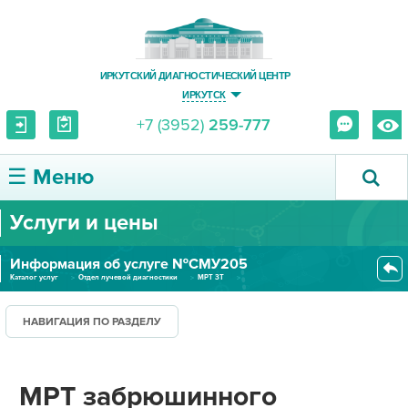
ИРКУТСКИЙ ДИАГНОСТИЧЕСКИЙ ЦЕНТР
ИРКУТСК
+7 (3952)
259-777
☰ Меню
Услуги и цены
О ЦЕНТРЕ
Информация об услуге №СМУ205
УСЛУГИ И ЦЕНЫ
Каталог услуг
Отдел лучевой диагностики
МРТ 3Т
МРТ забрюшинного пространства...
ПАЦИЕНТУ
НАВИГАЦИЯ ПО РАЗДЕЛУ
ВРАЧУ
МРТ забрюшинного
ПРАВОВАЯ ИНФОРМАЦИЯ