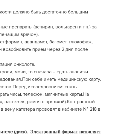
кости должно быть достаточно большим
 препараты (аспирин, вольтарен и т.п.) за
 лечащим врачом).
етформин, авандамет, багомет, глюкофаж,
 и возобновить прием через 2 дня после
тация онколога.
рови, мочи, то сначала – сдать анализы.
ледования.При себе иметь медицинскую карту,
стов.Перед исследованием: снять
брать часы, телефон, магнитные карты.На
, застежек, ремня с пряжкой).Контрастный
 в вену катетера проводят в кабинете № 218 в
ителе (диск).
Электронный формат позволяет