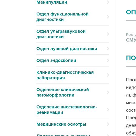
Манипуляции
ОП
Отдел функциональной
диагностики
Отдел ультразвуковой
Код 
диагностики
СМУ
Отдел лучевой диагностики
ПО
Отдел эндоскопии
Клинико-диагностическая
лаборатория
Про
недо
Отделение клинической
л), 
патоморфологии
миас
Отделение анестезиологии-
сост
реанимации
Пред
Медицинские осмотры
днев
обяз