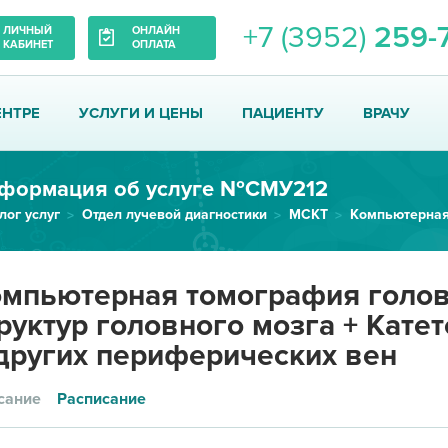
+7 (3952)
259-
ЛИЧНЫЙ
ОНЛАЙН
КАБИНЕТ
ОПЛАТА
ЕНТРЕ
УСЛУГИ И ЦЕНЫ
ПАЦИЕНТУ
ВРАЧУ
формация об услуге №СМУ212
лог услуг
Отдел лучевой диагностики
МСКТ
мпьютерная томография голов
руктур головного мозга + Кате
других периферических вен
сание
Расписание