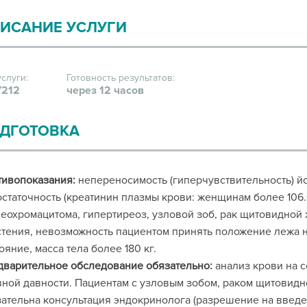
ИСАНИЕ УСЛУГИ
услуги:
Готовность результатов:
212
через 12 часов
ДГОТОВКА
тивопоказания:
непереносимость (гиперчувствительность) й
статочность (креатинин плазмы крови: женщинам более 106.
феохромацитома, гипертиреоз, узловой зоб, рак щитовидной
тения, невозможность пациентом принять положение лежа н
ояние, масса тела более 180 кг.
варительное обследование обязательно:
анализ крови на с
ной давности. Пациентам с узловым зобом, раком щитовид
ательна консультация эндокринолога (разрешение на введе