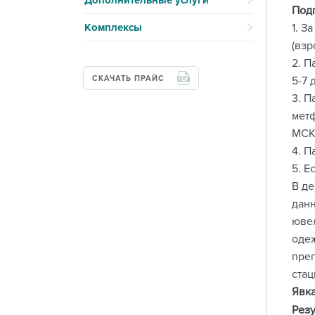
Дополнительные услуги
Подг
Комплексы
1. З
(взр
2. П
СКАЧАТЬ ПРАЙС
5-7 
3. П
метф
МСК
4. П
5. Е
В де
данн
ювел
одеж
преп
стац
Явка
Резу