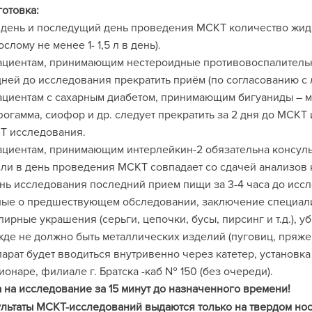
отовка:
а день и последущий день проведения МСКТ количество жид
ослому не менее 1- 1,5 л в день).
ациентам, принимающим нестероидные противовоспалительные
дней до исследования прекратить приём (по согласованию с
ациентам с сахарным диабетом, принимающим бигуаниды – м
огамма, сиофор и др. следует прекратить за 2 дня до МСКТ
Т исследования.
ациентам, принимающим интерлейкин-2 обязательна консуль
сли в день проведения МСКТ совпадает со сдачей анализов к
нь исследования последний прием пищи за 3-4 часа до исс
ые о предшествующем обследовании, заключение специали
ирные украшения (серьги, цепочки, бусы, пирсинг и т.д.), у
де не должно быть металлических изделий (пуговиц, пряжек
арат будет вводиться внутривенно через катетер, установка
ионаре, филиале г. Братска -каб № 150 (без очереди).
 на исследование за 15 минут до назначенного времени!
льтаты МСКТ-исследований выдаются только на твердом нос