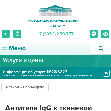
ИРКУТСКИЙ ДИАГНОСТИЧЕСКИЙ ЦЕНТР
ИРКУТСК
+7 (3952)
259-777
☰ Меню
Услуги и цены
О ЦЕНТРЕ
Информация об услуге №2Ж6227
УСЛУГИ И ЦЕНЫ
Каталог услуг
Клинико-диагностическая лаборатория
Лаборатория иммунологии
Антитела IgG к тканевой трансг...
ПАЦИЕНТУ
НАВИГАЦИЯ ПО РАЗДЕЛУ
ВРАЧУ
Антитела IgG к тканевой
ПРАВОВАЯ ИНФОРМАЦИЯ