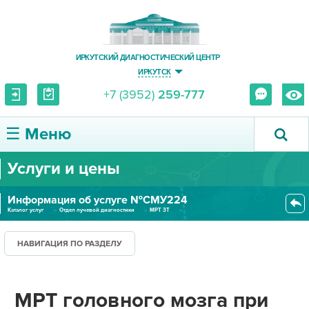
ИРКУТСКИЙ ДИАГНОСТИЧЕСКИЙ ЦЕНТР
ИРКУТСК
+7 (3952)
259-777
☰ Меню
Услуги и цены
О ЦЕНТРЕ
Информация об услуге №СМУ224
УСЛУГИ И ЦЕНЫ
Каталог услуг
Отдел лучевой диагностики
МРТ 3Т
МРТ головного мозга при эпи-си...
ПАЦИЕНТУ
НАВИГАЦИЯ ПО РАЗДЕЛУ
ВРАЧУ
МРТ головного мозга при
ПРАВОВАЯ ИНФОРМАЦИЯ