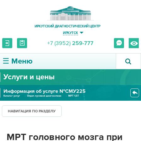
ИРКУТСКИЙ ДИАГНОСТИЧЕСКИЙ ЦЕНТР
ИРКУТСК
+7 (3952)
259-777
☰ Меню
Услуги и цены
О ЦЕНТРЕ
Информация об услуге №СМУ225
УСЛУГИ И ЦЕНЫ
Каталог услуг
Отдел лучевой диагностики
МРТ 1,5Т
МРТ головного мозга при эпи-си...
ПАЦИЕНТУ
НАВИГАЦИЯ ПО РАЗДЕЛУ
ВРАЧУ
МРТ головного мозга при
ПРАВОВАЯ ИНФОРМАЦИЯ