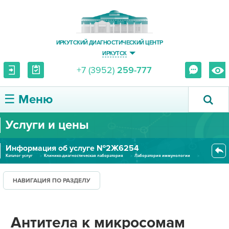
ИРКУТСКИЙ ДИАГНОСТИЧЕСКИЙ ЦЕНТР
ИРКУТСК
+7 (3952)
259-777
☰ Меню
Услуги и цены
О ЦЕНТРЕ
Информация об услуге №2Ж6254
УСЛУГИ И ЦЕНЫ
Каталог услуг
Клинико-диагностическая лаборатория
Лаборатория иммунологии
Антитела к микросомам печени и...
ПАЦИЕНТУ
НАВИГАЦИЯ ПО РАЗДЕЛУ
ВРАЧУ
Антитела к микросомам
ПРАВОВАЯ ИНФОРМАЦИЯ