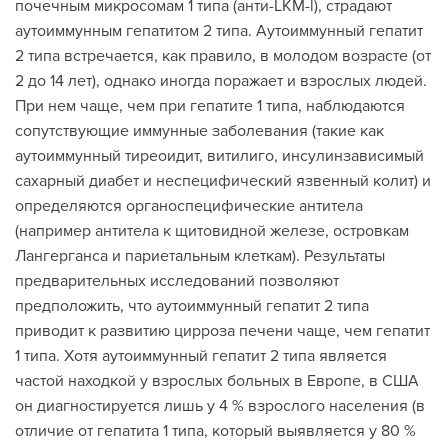
почечным микросомам 1 типа (анти-LKM-l), страдают
аутоиммунным гепатитом 2 типа. Аутоиммунный гепатит
2 типа встречается, как правило, в молодом возрасте (от
2 до 14 лет), однако иногда поражает и взрослых людей.
При нем чаще, чем при гепатите 1 типа, наблюдаются
сопутствующие иммунные заболевания (такие как
аутоиммунный тиреоидит, витилиго, инсулинзависимый
сахарный диабет и неспецифический язвенный колит) и
определяются органоспецифические антитела
(например антитела к щитовидной железе, островкам
Лангерганса и париетальным клеткам). Результаты
предварительных исследований позволяют
предположить, что аутоиммунный гепатит 2 типа
приводит к развитию цирроза печени чаще, чем гепатит
1 типа. Хотя аутоиммунный гепатит 2 типа является
частой находкой у взрослых больных в Европе, в США
он диагностируется лишь у 4 % взрослого населения (в
отличие от гепатита 1 типа, который выявляется у 80 %