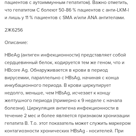
пациентов с аутоиммунным гепатитом). Важно отметить,
что гепатитом С болеют 50-86 % пациентов с анти-LKM-l
и лишь у 11 % пациентов с SMA и/или ANA антителами.
2Ж6256
Описание:
HBеAg (антиген инфекционности) представляет собой
сердцевинный белок, кодируется тем же геном, что и
НBсore Ag. Обнаруживается в крови в период
вирусемии, параллельно с HBsAg, начиная с конца
инкубационного периода. В крови циркулирует
недолго, меньше, чем HBsAg, исчезает к концу
желтушного периода (примерно к 9 неделе с начала
болезни). Циркуляция антигена инфекционности в
течение 2 мес и более является признаком хронизации
гепатита В. Т.о. этот показатель может служить маркером
контагиозности хронических НВsAg - носителей. При