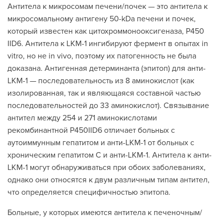
Антитела к микросомам печени/почек — это антитела к
микросомальному антигену 50-kDa печени и почек,
который известен как цитохроммонооксигеназа, Р450
IID6. Антитела к LKM-1 ингибируют фермент в опытах in
vitro, но не in vivo, поэтому их патогенность не была
доказана. Антигенная детерминанта (эпитоп) для анти-
LKM-1 — последовательность из 8 аминокислот (как
изолированная, так и являющаяся составной частью
последовательностей до 33 аминокислот). Связывание
антител между 254 и 271 аминокислотами
рекомбинантной Р450IID6 отличает больных с
аутоиммунным гепатитом и анти-LKM-1 от больных с
хроническим гепатитом С и анти-LKM-1. Антитела к анти-
LKM-1 могут обнаруживаться при обоих заболеваниях,
однако они относятся к двум различным типам антител,
что определяется специфичностью эпитопа.
Больные, у которых имеются антитела к печеночным/