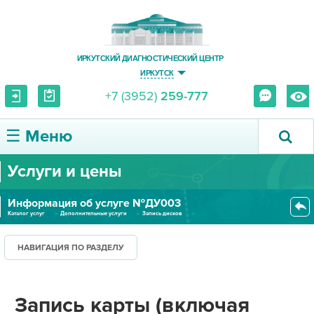
ИРКУТСКИЙ ДИАГНОСТИЧЕСКИЙ ЦЕНТР
ИРКУТСК
+7 (3952)
259-777
☰ Меню
Услуги и цены
О ЦЕНТРЕ
Информация об услуге №ДУ003
УСЛУГИ И ЦЕНЫ
Каталог услуг
Дополнительные услуги
Запись дисков
Запись карты (включая заключен...
ПАЦИЕНТУ
НАВИГАЦИЯ ПО РАЗДЕЛУ
ВРАЧУ
Запись карты (включая
ПРАВОВАЯ ИНФОРМАЦИЯ