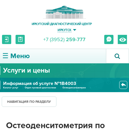
ИРКУТСКИЙ ДИАГНОСТИЧЕСКИЙ ЦЕНТР
ИРКУТСК
+7 (3952)
259-777
☰ Меню
Услуги и цены
О ЦЕНТРЕ
Информация об услуге №1В4003
УСЛУГИ И ЦЕНЫ
Каталог услуг
Отдел лучевой диагностики
Остеоденситометрия
Остеоденситометрия по стандарт...
ПАЦИЕНТУ
НАВИГАЦИЯ ПО РАЗДЕЛУ
ВРАЧУ
Остеоденситометрия по
ПРАВОВАЯ ИНФОРМАЦИЯ