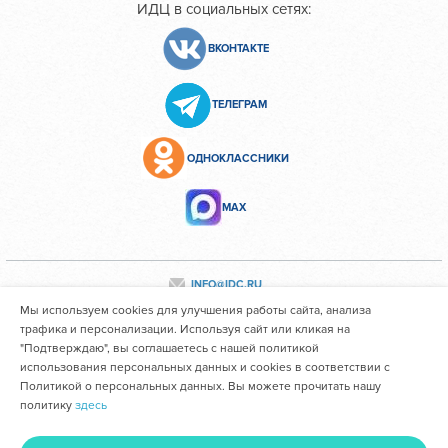
ИДЦ в социальных сетях:
ВКОНТАКТЕ
ТЕЛЕГРАМ
ОДНОКЛАССНИКИ
МАХ
INFO@IDC.RU
Мы используем cookies для улучшения работы сайта, анализа
трафика и персонализации. Используя сайт или кликая на
"Подтверждаю", вы соглашаетесь с нашей политикой
Все персональные данные сотрудников размещены с их
использования персональных данных и cookies в соответствии с
согласия
Политикой о персональных данных. Вы можете прочитать нашу
политику
здесь
Областное государственное автономное учреждение
здравоохранения "Иркутский областной клинический