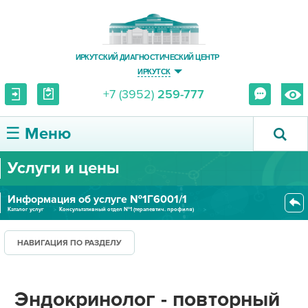
ИРКУТСКИЙ ДИАГНОСТИЧЕСКИЙ ЦЕНТР
ИРКУТСК
+7 (3952)
259-777
☰ Меню
Услуги и цены
О ЦЕНТРЕ
Информация об услуге №1Г6001/1
УСЛУГИ И ЦЕНЫ
Каталог услуг
Консультативный отдел №1 (терапевтич. профиля)
Эндокринолог - повторный прием
ПАЦИЕНТУ
НАВИГАЦИЯ ПО РАЗДЕЛУ
ВРАЧУ
Эндокринолог - повторный
ПРАВОВАЯ ИНФОРМАЦИЯ