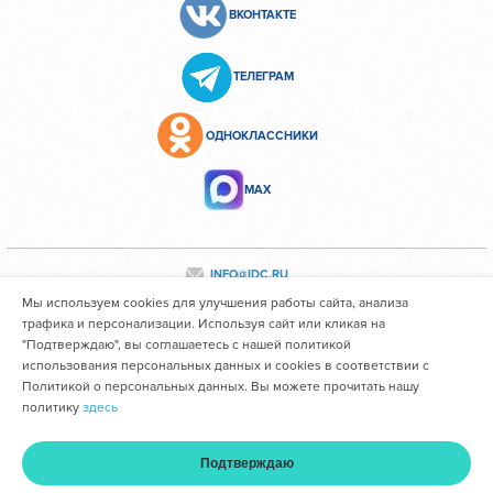
ВКОНТАКТЕ
ТЕЛЕГРАМ
ОДНОКЛАССНИКИ
МАХ
INFO@IDC.RU
Мы используем cookies для улучшения работы сайта, анализа
трафика и персонализации. Используя сайт или кликая на
"Подтверждаю", вы соглашаетесь с нашей политикой
Все персональные данные сотрудников размещены с их
использования персональных данных и cookies в соответствии с
согласия
Политикой о персональных данных. Вы можете прочитать нашу
политику
здесь
Областное государственное автономное учреждение
здравоохранения "Иркутский областной клинический
Подтверждаю
консультативно-диагностический центр им. И.В. Ушакова"
Главная
Услуги и цены
Оплата
Кабинет