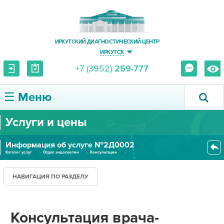
ИРКУТСКИЙ ДИАГНОСТИЧЕСКИЙ ЦЕНТР
ИРКУТСК
+7 (3952)
259-777
☰ Меню
Услуги и цены
О ЦЕНТРЕ
Информация об услуге №2Д0002
УСЛУГИ И ЦЕНЫ
Каталог услуг
Отдел эндоскопии
Консультации
Консультация врача-эндоскопист...
ПАЦИЕНТУ
НАВИГАЦИЯ ПО РАЗДЕЛУ
ВРАЧУ
Консультация врача-
ПРАВОВАЯ ИНФОРМАЦИЯ