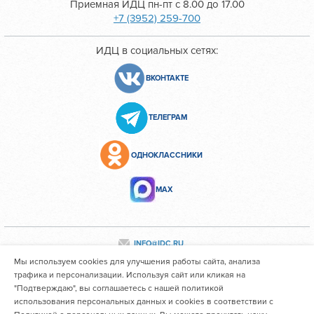
Приемная ИДЦ пн-пт с 8.00 до 17.00
+7 (3952) 259-700
ИДЦ в социальных сетях:
ВКОНТАКТЕ
ТЕЛЕГРАМ
ОДНОКЛАССНИКИ
МАХ
INFO@IDC.RU
Мы используем cookies для улучшения работы сайта, анализа
трафика и персонализации. Используя сайт или кликая на
"Подтверждаю", вы соглашаетесь с нашей политикой
Все персональные данные сотрудников размещены с их
использования персональных данных и cookies в соответствии с
согласия