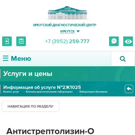
ИРКУТСКИЙ ДИАГНОСТИЧЕСКИЙ ЦЕНТР
ИРКУТСК
+7 (3952)
259-777
☰ Меню
Услуги и цены
О ЦЕНТРЕ
Информация об услуге №2Ж1025
УСЛУГИ И ЦЕНЫ
Каталог услуг
Клинико-диагностическая лаборатория
Лаборатория биохимии
Антистрептолизин-О (сыворотка...
ПАЦИЕНТУ
НАВИГАЦИЯ ПО РАЗДЕЛУ
ВРАЧУ
Антистрептолизин-О
ПРАВОВАЯ ИНФОРМАЦИЯ