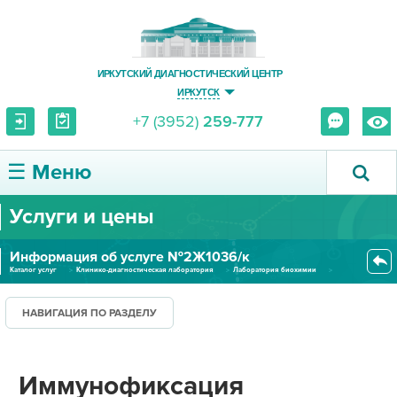
ИРКУТСКИЙ ДИАГНОСТИЧЕСКИЙ ЦЕНТР
ИРКУТСК
+7 (3952)
259-777
☰ Меню
Услуги и цены
О ЦЕНТРЕ
Информация об услуге №2Ж1036/к
УСЛУГИ И ЦЕНЫ
Каталог услуг
Клинико-диагностическая лаборатория
Лаборатория биохимии
Иммунофиксация (диагностика га...
ПАЦИЕНТУ
НАВИГАЦИЯ ПО РАЗДЕЛУ
ВРАЧУ
Иммунофиксация
ПРАВОВАЯ ИНФОРМАЦИЯ