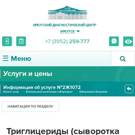
ИРКУТСКИЙ ДИАГНОСТИЧЕСКИЙ ЦЕНТР
ИРКУТСК
+7 (3952)
259-777
☰ Меню
Услуги и цены
О ЦЕНТРЕ
Информация об услуге №2Ж1072
УСЛУГИ И ЦЕНЫ
Каталог услуг
Клинико-диагностическая лаборатория
Лаборатория биохимии
Триглицериды (сыворотка крови)...
ПАЦИЕНТУ
НАВИГАЦИЯ ПО РАЗДЕЛУ
ВРАЧУ
Триглицериды (сыворотка
ПРАВОВАЯ ИНФОРМАЦИЯ