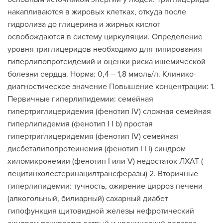
накапливаются в жировых клетках, откуда после
гидролиза до глицерина и жирных кислот
освобождаются в систему циркуляции. Определение
уровня триглицеридов необходимо для типирования
гиперлипопротеидемий и оценки риска ишемической
болезни сердца. Норма: 0,4 – 1,8 ммоль/л. Клинико-
диагностическое значение Повышение концентрации: 1.
Первичные гиперлипидемии: семейная
гипертриглицеридемия (фенотип IV) сложная семейная
гиперлипидемия (фенотип I I b) простая
гипертриглицеридемия (фенотип IV) семейная
дисбеталипопротеинемия (фенотип I I I) синдром
хиломикронемии (фенотип I или V) недостаток ЛХАТ (
лецитинхолестеринацилтрансферазы) 2. Вторичные
гиперлипидемии: тучность, ожирение цирроз печени
(алкогольный, билиарный) сахарный диабет
гипофункция щитовидной железы нефротический