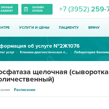
+7 (3952)
259-
ЛИЧНЫЙ
ОНЛАЙН
КАБИНЕТ
ОПЛАТА
ЕНТРЕ
УСЛУГИ И ЦЕНЫ
ПАЦИЕНТУ
ВРАЧУ
формация об услуге №2Ж1076
лог услуг
Клинико-диагностическая лаборатория
Лаборатория биохим
Фосфатаза щелочная (сыворотка...
сфатаза щелочная (сыворотка
оличественный)
сание
Расписание