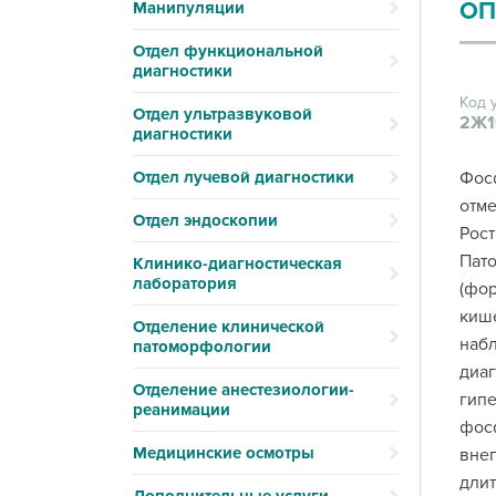
ОП
Манипуляции
Отдел функциональной
диагностики
Код 
Отдел ультразвуковой
2Ж1
диагностики
Отдел лучевой диагностики
Фосф
отме
Отдел эндоскопии
Рост
Пато
Клинико-диагностическая
лаборатория
(фор
кише
Отделение клинической
набл
патоморфологии
диаг
Отделение анестезиологии-
гипе
реанимации
фосф
Медицинские осмотры
внеп
дли