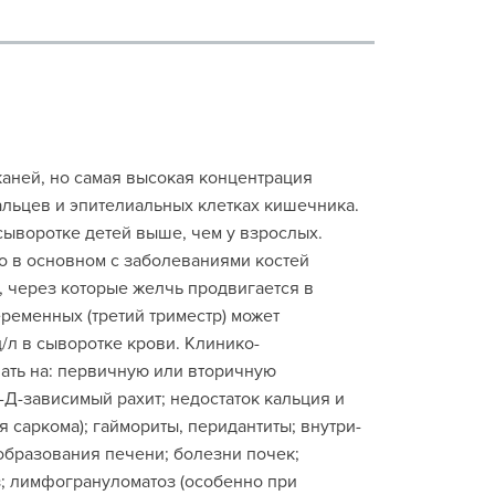
каней, но самая высокая концентрация
альцев и эпителиальных клетках кишечника.
сыворотке детей выше, чем у взрослых.
 в основном с заболеваниями костей
, через которые желчь продвигается в
ременных (третий триместр) может
/л в сыворотке крови. Клинико-
ать на: первичную или вторичную
-зависимый рахит; недостаток кальция и
 саркома); гаймориты, перидантиты; внутри-
образования печени; болезни почек;
 лимфогрануломатоз (особенно при