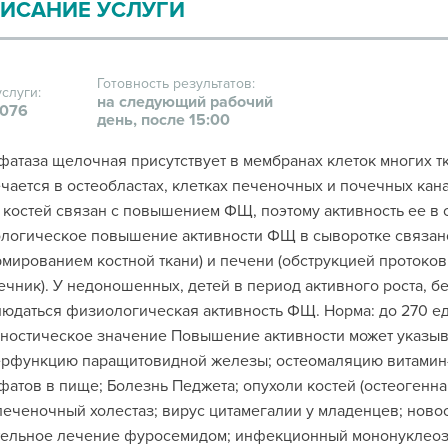
ИСАНИЕ УСЛУГИ
Готовность результатов:
услуги:
на следующий рабочий
076
день, после 15:00
атаза щелочная присутствует в мембранах клеток многих т
чается в остеобластах, клетках печеночных и почечных кан
 костей связан с повышением ФЩ, поэтому активность ее в 
логическое повышение активности ФЩ в сыворотке связано
мированием костной ткани) и печени (обструкцией протоков
чник). У недоношенных, детей в период активного роста, бе
юдаться физиологическая активность ФЩ. Норма: до 270 ед
ностическое значение Повышение активности может указыв
рфункцию паращитовидной железы; остеомаляцию витамин-Д
атов в пище; Болезнь Педжета; опухоли костей (остеогенная
еченочный холестаз; вирус цитамегалии у младенцев; ново
тельное лечение фуросемидом; инфекционный мононуклеоз;