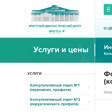
ИРКУТСКИЙ ДИАГНОСТИЧЕСКИЙ ЦЕНТР
О Ц
ИРКУТСК
Ин
Услуги и цены
Ката
Фо
УСЛУГИ
(к
Консультативный отдел №1
(терапевтич. профиля)
Опи
Консультативный отдел №2
(хирургического профиля)