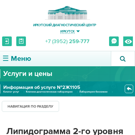
ИРКУТСКИЙ ДИАГНОСТИЧЕСКИЙ ЦЕНТР
ИРКУТСК
+7 (3952)
259-777
☰ Меню
Услуги и цены
О ЦЕНТРЕ
Информация об услуге №2Ж1105
УСЛУГИ И ЦЕНЫ
Каталог услуг
Клинико-диагностическая лаборатория
Лаборатория биохимии
Липидограмма 2-го уровня (сыво...
ПАЦИЕНТУ
НАВИГАЦИЯ ПО РАЗДЕЛУ
ВРАЧУ
Липидограмма 2-го уровня
ПРАВОВАЯ ИНФОРМАЦИЯ