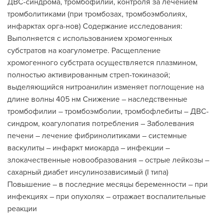
ДВС-синдрома, тромбофилий, контроля за лечением
тромболитиками (при тромбозах, тромбоэмболиях,
инфарктах орга-нов) Содержание исследования:
Выполняется с использованием хромогенных
субстратов на коагулометре. Расщепление
хромогенного субстрата осуществляется плазмином,
полностью активированным стреп-токиназой;
выделяющийся нитроанилин изменяет поглощение на
длине волны 405 нм Снижение – наследственные
тромбофилии – тромбоэмболии, тромбофлебиты – ДВС-
синдром, коагулопатия потребления – Заболевания
печени – лечение фибринолитиками – системные
васкулиты – инфаркт миокарда – инфекции –
злокачественные новообразования – острые лейкозы –
сахарный диабет инсулинозависимый (I типа)
Повышение – в последние месяцы беременности – при
инфекциях – при опухолях – отражает воспалительные
реакции