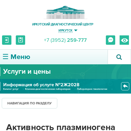
ИРКУТСКИЙ ДИАГНОСТИЧЕСКИЙ ЦЕНТР
ИРКУТСК
+7 (3952)
259-777
☰ Меню
Услуги и цены
О ЦЕНТРЕ
Информация об услуге №2Ж2028
УСЛУГИ И ЦЕНЫ
Каталог услуг
Клинико-диагностическая лаборатория
Лаборатория гематологии
Активность плазминогена (плазм...
ПАЦИЕНТУ
НАВИГАЦИЯ ПО РАЗДЕЛУ
ВРАЧУ
Активность плазминогена
ПРАВОВАЯ ИНФОРМАЦИЯ