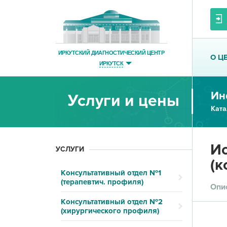
ИРКУТСКИЙ ДИАГНОСТИЧЕСКИЙ ЦЕНТР
О Ц
ИРКУТСК
Ин
Услуги и цены
Ката
Ис
УСЛУГИ
(к
Консультативный отдел №1
(терапевтич. профиля)
Опи
Консультативный отдел №2
(хирургического профиля)