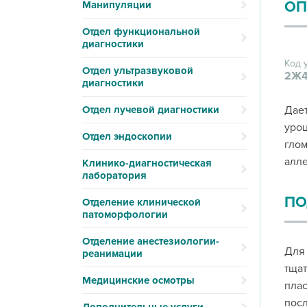
ОП
Манипуляции
Отдел функциональной
диагностики
Код 
Отдел ультразвуковой
2Ж4
диагностики
Отдел лучевой диагностики
Дает
уроц
Отдел эндоскопии
глом
алле
Клинико-диагностическая
лаборатория
ПО
Отделение клинической
патоморфологии
Отделение анестезиологии-
Для 
реанимации
тщат
Медицинские осмотры
плас
посл