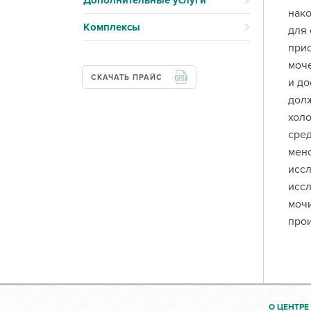
Дополнительные услуги
нако
Комплексы
для 
прио
моче
СКАЧАТЬ ПРАЙС
и до
долж
холо
сред
менс
иссл
иссл
мочи
прои
О ЦЕНТРЕ