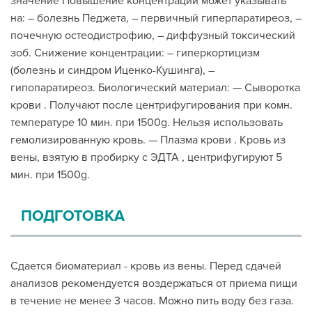
значение Повышение концентрации может указывать
на: – болезнь Педжета, – первичный гиперпаратиреоз, –
почечную остеодистрофию, – диффузный токсический
зоб. Снижение концентрации: – гиперкортицизм
(болезнь и синдром Иценко-Кушинга), –
гипопаратиреоз. Биологический материал: — Сыворотка
крови . Получают после центрифугирования при комн.
температуре 10 мин. при 1500g. Нельзя использовать
гемолизированную кровь. — Плазма крови . Кровь из
вены, взятую в пробирку с ЭДТА , центрифугируют 5
мин. при 1500g.
ПОДГОТОВКА
Сдается биоматериал - кровь из вены. Перед сдачей
анализов рекомендуется воздержаться от приема пищи
в течение не менее 3 часов. Можно пить воду без газа.