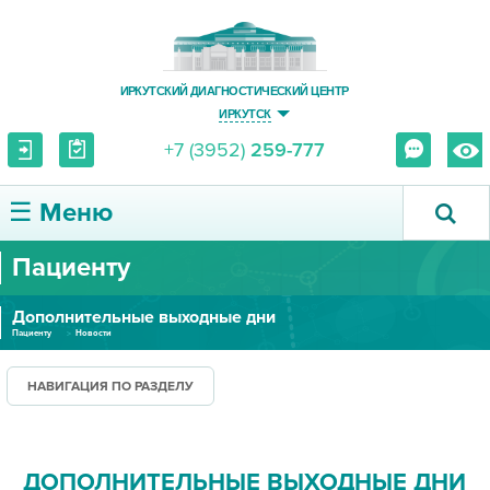
ИРКУТСКИЙ ДИАГНОСТИЧЕСКИЙ ЦЕНТР
ИРКУТСК
+7 (3952)
259-777
☰ Меню
Пациенту
О ЦЕНТРЕ
Дополнительные выходные дни
УСЛУГИ И ЦЕНЫ
Пациенту
Новости
ПАЦИЕНТУ
НАВИГАЦИЯ ПО РАЗДЕЛУ
ВРАЧУ
ДОПОЛНИТЕЛЬНЫЕ ВЫХОДНЫЕ ДНИ
ПРАВОВАЯ ИНФОРМАЦИЯ