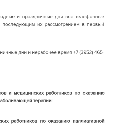
ыходные и праздничные дни все телефонные
с последующим их рассмотрением в первый
здничные дни и нерабочее время +7 (3952) 465-
тов
и
медицинских
работников
по
оказанию
езболивающей
терапии
:
ских работников по оказанию паллиативной