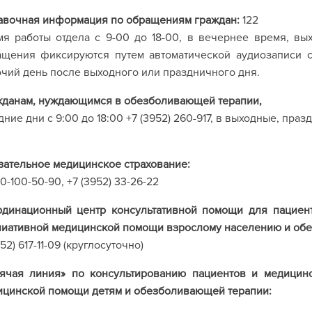
авочная информация по обращениям граждан:
122
мя работы отдела с 9-00 до 18-00, в вечернее время, в
ащения фиксируются путем автоматической аудиозаписи 
чий день после выходного или праздничного дня.
жданам, нуждающимся в обезболивающей терапии,
дние дни с 9:00 до 18:00 +7 (3952) 260-917, в выходные, пра
зательное медицинское страхование:
0-100-50-90, +7 (3952) 33-26-22
рдинационный
центр
консультативной
помощи
для
пациен
лиативной
медицинской
помощи
взрослому
населению
и
об
952) 617-11-09 (круглосуточно)
рячая линия» по консультированию пациентов и медицин
ицинской помощи детям и обезболивающей терапии: