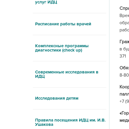
услуг ИДЦ
Спр
Вре
обр
Расписание работы врачей
рабо
Гра
Комплексные программы
в бу
диагностики (check up)
371
Обя
Современные исследования в
8-80
ИДЦ
Коо
пал
Исследования детям
+7 (
«Го
Правила посещения ИДЦ им. И.В.
мед
Ушакова