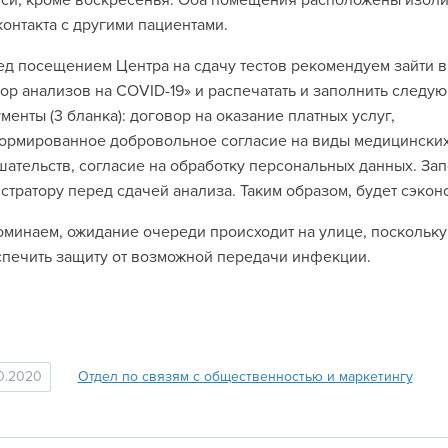
си, кроме воскресенья. Оба помещения расположены изоли
контакта с другими пациентами.
д посещением Центра на сдачу тестов рекомендуем зайти в
ор анализов на COVID-19» и распечатать и заполнить следу
менты (3 бланка): договор на оказание платных услуг,
ормированное добровольное согласие на виды медицински
ательств, согласие на обработку персональных данных. За
стратору перед сдачей анализа. Таким образом, будет сэко
минаем, ожидание очереди происходит на улице, поскольк
печить защиту от возможной передачи инфекции.
10.2020
Отдел по связям с общественностью и маркетингу