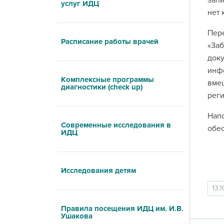
запи
услуг ИДЦ
нет 
Пере
Расписание работы врачей
«Заб
доку
инф
Комплексные программы
вмеш
диагностики (check up)
реги
Напо
Современные исследования в
обес
ИДЦ
Исследования детям
13.
Правила посещения ИДЦ им. И.В.
Ушакова