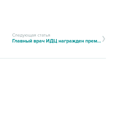
Следующая статья
Главный врач ИДЦ награжден премией в области лабораторной медицины имени В.В. Меньшикова