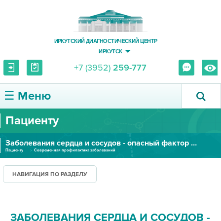
ИРКУТСКИЙ ДИАГНОСТИЧЕСКИЙ ЦЕНТР
ИРКУТСК
+7 (3952)
259-777
☰ Меню
Пациенту
О ЦЕНТРЕ
Заболевания сердца и сосудов - опасный фактор современности
УСЛУГИ И ЦЕНЫ
Пациенту
Современная профилактика заболеваний
ПАЦИЕНТУ
НАВИГАЦИЯ ПО РАЗДЕЛУ
ВРАЧУ
ЗАБОЛЕВАНИЯ СЕРДЦА И СОСУДОВ -
ПРАВОВАЯ ИНФОРМАЦИЯ