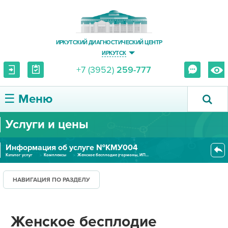
ИРКУТСКИЙ ДИАГНОСТИЧЕСКИЙ ЦЕНТР
ИРКУТСК
+7 (3952)
259-777
☰ Меню
Услуги и цены
О ЦЕНТРЕ
Информация об услуге №КМУ004
УСЛУГИ И ЦЕНЫ
Каталог услуг
Комплексы
Женское бесплодие (гормоны, ИП...
ПАЦИЕНТУ
НАВИГАЦИЯ ПО РАЗДЕЛУ
ВРАЧУ
Женское бесплодие
ПРАВОВАЯ ИНФОРМАЦИЯ