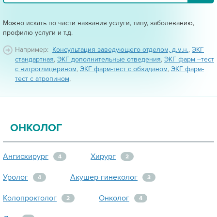
Можно искать по части названия услуги, типу, заболеванию,
профилю услуги и т.д.
Например:
Консультация заведующего отделом, д.м.н.
,
ЭКГ
стандартная
,
ЭКГ дополнительные отведения
,
ЭКГ фарм –тест
с нитроглицерином
,
ЭКГ фарм-тест с обзиданом
,
ЭКГ фарм-
тест с атропином
,
ОНКОЛОГ
Ангиохирург
Хирург
4
2
Уролог
Акушер-гинеколог
4
3
Колопроктолог
Онколог
2
4