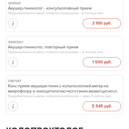
2И4020
Акушер-гинеколог - консультативный прием
Продолжительность минут, готовность результатов — в течение часа
2 100 руб.
2И4020/1
Акушер-гинеколог, повторный прием
Продолжительность минут, готовность результатов — в течение часа
1 500 руб.
СМУ047
Конс.прием акушера-гинек.с кольпоскопией,матер.на
микрофлору и онкоцитологию+иссл.гинек.мазка+цит.иссл.
Продолжительность минут, готовность результатов — через 2 рабочих дня
5 545 руб.