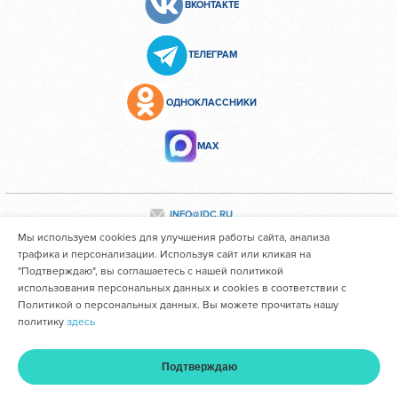
ВКОНТАКТЕ
ТЕЛЕГРАМ
ОДНОКЛАССНИКИ
МАХ
INFO@IDC.RU
Мы используем cookies для улучшения работы сайта, анализа
трафика и персонализации. Используя сайт или кликая на
"Подтверждаю", вы соглашаетесь с нашей политикой
Все персональные данные сотрудников размещены с их
использования персональных данных и cookies в соответствии с
согласия
Политикой о персональных данных. Вы можете прочитать нашу
политику
здесь
Областное государственное автономное учреждение
здравоохранения "Иркутский областной клинический
Подтверждаю
консультативно-диагностический центр им. И.В. Ушакова"
Главная
Услуги и цены
Оплата
Кабинет