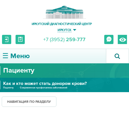
ИРКУТСКИЙ ДИАГНОСТИЧЕСКИЙ ЦЕНТР
ИРКУТСК
+7 (3952)
259-777
☰ Меню
Пациенту
О ЦЕНТРЕ
Как и кто может стать донором крови?
УСЛУГИ И ЦЕНЫ
Пациенту
Современная профилактика заболеваний
ПАЦИЕНТУ
НАВИГАЦИЯ ПО РАЗДЕЛУ
ВРАЧУ
ПРАВОВАЯ ИНФОРМАЦИЯ