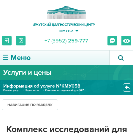
ИРКУТСКИЙ ДИАГНОСТИЧЕСКИЙ ЦЕНТР
ИРКУТСК
+7 (3952)
259-777
☰ Меню
Услуги и цены
О ЦЕНТРЕ
Информация об услуге №КМУ058
УСЛУГИ И ЦЕНЫ
Каталог услуг
Комплексы
Комплекс исследований для ЭКО...
ПАЦИЕНТУ
НАВИГАЦИЯ ПО РАЗДЕЛУ
ВРАЧУ
Комплекс исследований для
ПРАВОВАЯ ИНФОРМАЦИЯ