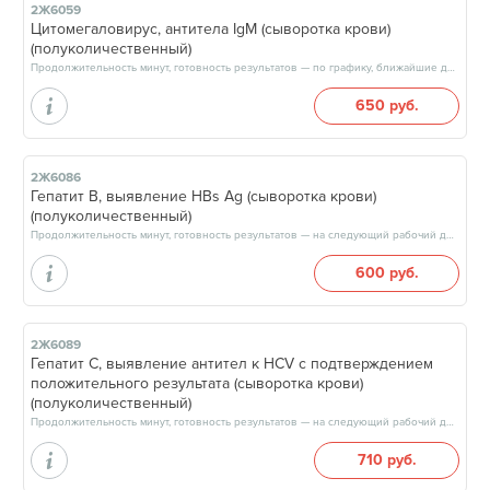
2Ж6059
Цитомегаловирус, антитела IgM (сыворотка крови)
(полуколичественный)
Продолжительность минут, готовность результатов — по графику, ближайшие даты: 08.08.26, 15.08.26, 22.08.26, 29.08.26, результат через 3 рабочих дня, после 17:00
650 руб.
2Ж6086
Гепатит В, выявление HBs Ag (сыворотка крови)
(полуколичественный)
Продолжительность минут, готовность результатов — на следующий рабочий день, после 17:00
600 руб.
2Ж6089
Гепатит C, выявление антител к HCV с подтверждением
положительного результата (сыворотка крови)
(полуколичественный)
Продолжительность минут, готовность результатов — на следующий рабочий день, после 17:00
710 руб.