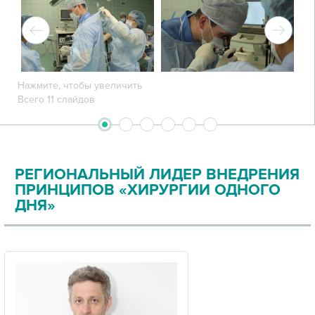
Нажмите, чтобы увеличить
Всего 11 слайдов
2
3
4
5
6
1
РЕГИОНАЛЬНЫЙ ЛИДЕР ВНЕДРЕНИЯ
ПРИНЦИПОВ «ХИРУРГИИ ОДНОГО
ДНЯ»