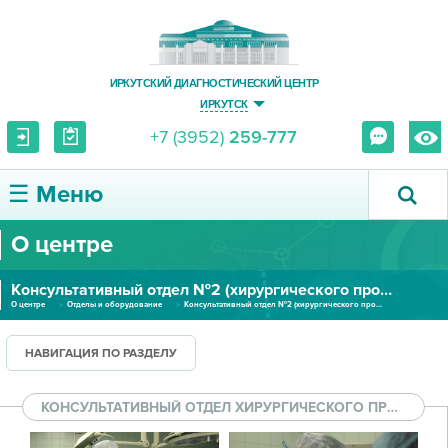
ИРКУТСКИЙ ДИАГНОСТИЧЕСКИЙ ЦЕНТР
ИРКУТСК
+7 (3952)
259-777
☰ Меню
О центре
О ЦЕНТРЕ
Консультативный отдел №2 (хирургического профиля)
УСЛУГИ И ЦЕНЫ
О центре
Отделы и оборудование
Консультативный отдел №2 (хирургического профиля)
ПАЦИЕНТУ
НАВИГАЦИЯ ПО РАЗДЕЛУ
ВРАЧУ
КОНСУЛЬТАТИВНЫЙ ОТДЕЛ ХИРУРГИЧЕСКОГО ПРОФИЛЯ
ПРАВОВАЯ ИНФОРМАЦИЯ