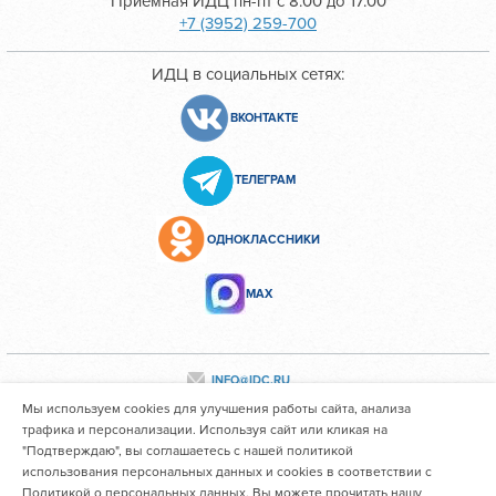
Приемная ИДЦ пн-пт с 8.00 до 17.00
+7 (3952) 259-700
ИДЦ в социальных сетях:
ВКОНТАКТЕ
ТЕЛЕГРАМ
ОДНОКЛАССНИКИ
МАХ
INFO@IDC.RU
Мы используем cookies для улучшения работы сайта, анализа
трафика и персонализации. Используя сайт или кликая на
Все персональные данные сотрудников размещены с их
"Подтверждаю", вы соглашаетесь с нашей политикой
использования персональных данных и cookies в соответствии с
согласия
Политикой о персональных данных. Вы можете прочитать нашу