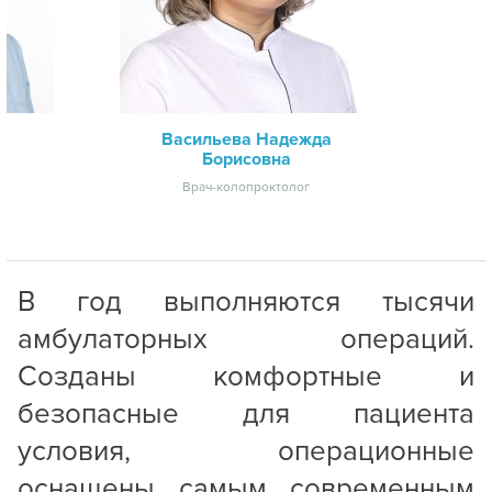
а
Васильева Надежда
Борисовна
г
Врач-колопроктолог
В год выполняются тысячи
амбулаторных операций.
Созданы комфортные и
безопасные для пациента
условия, операционные
оснащены самым современным