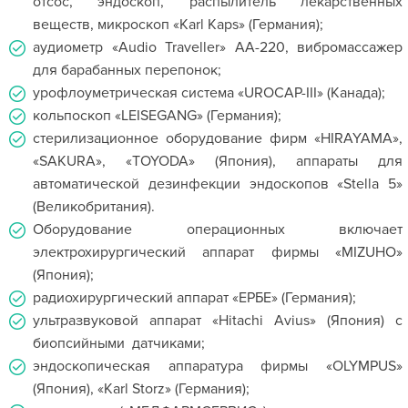
отсос, эндоскоп, распылитель лекарственных
веществ, микроскоп «Karl Kaps» (Германия);
аудиометр «Audio Traveller» АА-220, вибромассажер
для барабанных перепонок;
урофлоуметрическая система «UROCAP-III» (Канада);
кольпоскоп «LEISEGANG» (Германия);
стерилизационное оборудование фирм «HIRAYAMA»,
«SAKURA», «TOYODA» (Япония), аппараты для
автоматической дезинфекции эндоскопов «Stella 5»
(Великобритания).
Оборудование операционных включает
электрохирургический аппарат фирмы «MIZUHO»
(Япония);
радиохирургический аппарат «ЕРБЕ» (Германия);
ультразвуковой аппарат «Hitachi Avius» (Япония) с
биопсийными датчиками;
эндоскопическая аппаратура фирмы «OLYMPUS»
(Япония), «Karl Storz» (Германия);