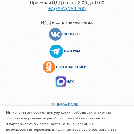
Приемная ИДЦ пн-пт с 8.00 до 17.00
+7 (3952) 259-700
ИДЦ в социальных сетях:
ВКОНТАКТЕ
ТЕЛЕГРАМ
ОДНОКЛАССНИКИ
МАХ
INFO@IDC.RU
Мы используем cookies для улучшения работы сайта, анализа
трафика и персонализации. Используя сайт или кликая на
"Подтверждаю", вы соглашаетесь с нашей политикой
Все персональные данные сотрудников размещены с их
использования персональных данных и cookies в соответствии с
согласия