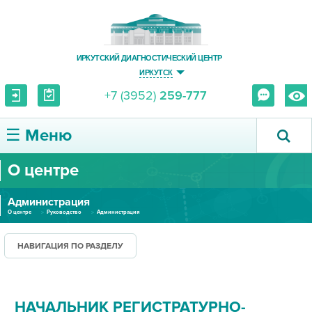
ИРКУТСКИЙ ДИАГНОСТИЧЕСКИЙ ЦЕНТР
ИРКУТСК
+7 (3952)
259-777
☰ Меню
О центре
О ЦЕНТРЕ
Администрация
УСЛУГИ И ЦЕНЫ
О центре
Руководство
Администрация
ПАЦИЕНТУ
НАВИГАЦИЯ ПО РАЗДЕЛУ
ВРАЧУ
НАЧАЛЬНИК РЕГИСТРАТУРНО-
ПРАВОВАЯ ИНФОРМАЦИЯ