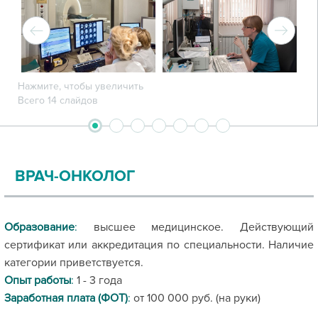
Нажмите, чтобы увеличить
Всего 14 слайдов
2
3
4
5
6
7
1
ВРАЧ-ОНКОЛОГ
Образование
:
высшее медицинское. Действующий
сертификат или аккредитация по специальности. Наличие
категории приветствуется.
Опыт работы
:
1 - 3 года
Заработная плата (ФОТ)
:
от 100 000 руб. (на руки)