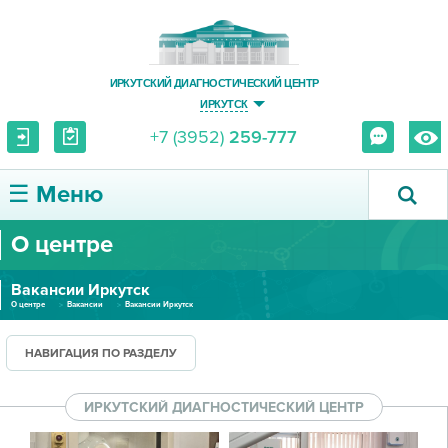
ИРКУТСКИЙ ДИАГНОСТИЧЕСКИЙ ЦЕНТР
ИРКУТСК
+7 (3952)
259-777
☰ Меню
О центре
О ЦЕНТРЕ
Вакансии Иркутск
УСЛУГИ И ЦЕНЫ
О центре
Вакансии
Вакансии Иркутск
ПАЦИЕНТУ
НАВИГАЦИЯ ПО РАЗДЕЛУ
ВРАЧУ
ИРКУТСКИЙ ДИАГНОСТИЧЕСКИЙ ЦЕНТР
ПРАВОВАЯ ИНФОРМАЦИЯ