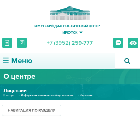
ИРКУТСКИЙ ДИАГНОСТИЧЕСКИЙ ЦЕНТР
ИРКУТСК
+7 (3952)
259-777
☰ Меню
О центре
О ЦЕНТРЕ
Лицензии
УСЛУГИ И ЦЕНЫ
О центре
Информация о медицинской организации
Лицензии
ПАЦИЕНТУ
НАВИГАЦИЯ ПО РАЗДЕЛУ
ВРАЧУ
ПРАВОВАЯ ИНФОРМАЦИЯ