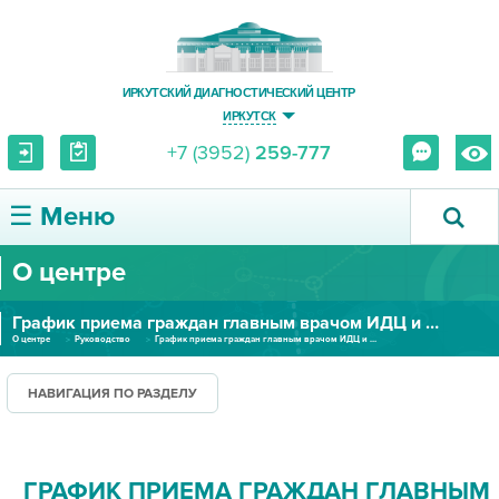
ИРКУТСКИЙ ДИАГНОСТИЧЕСКИЙ ЦЕНТР
ИРКУТСК
+7 (3952)
259-777
☰ Меню
О центре
О ЦЕНТРЕ
График приема граждан главным врачом ИДЦ и заместителями главного врача
УСЛУГИ И ЦЕНЫ
О центре
Руководство
График приема граждан главным врачом ИДЦ и заместителями главного врача
ПАЦИЕНТУ
НАВИГАЦИЯ ПО РАЗДЕЛУ
ВРАЧУ
ГРАФИК ПРИЕМА ГРАЖДАН ГЛАВНЫМ
ПРАВОВАЯ ИНФОРМАЦИЯ