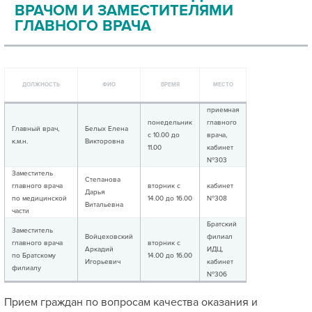
ВРАЧОМ И ЗАМЕСТИТЕЛЯМИ
ГЛАВНОГО ВРАЧА
ДОЛЖНОСТЬ
ФИО
ВРЕМЯ
МЕСТО
приемная
понедельник
главного
Главный врач,
Белых Елена
с 10.00 до
врача,
к.м.н.
Викторовна
11.00
кабинет
№303
Заместитель
Степанова
главного врача
вторник с
кабинет
Дарья
по медицинской
14.00 до 16.00
№308
Витальевна
части
Братский
Заместитель
Войцеховский
филиал
главного врача
вторник с
Аркадий
ИДЦ,
по Братскому
14.00 до 16.00
Игорьевич
кабинет
филиалу
№306
Прием граждан по вопросам качества оказания и