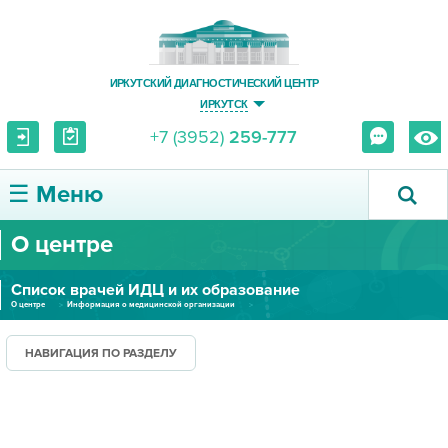
ИРКУТСКИЙ ДИАГНОСТИЧЕСКИЙ ЦЕНТР
ИРКУТСК
+7 (3952)
259-777
☰ Меню
О центре
О ЦЕНТРЕ
Список врачей ИДЦ и их образование
УСЛУГИ И ЦЕНЫ
О центре
Информация о медицинской организации
Список врачей ИДЦ и их образование
ПАЦИЕНТУ
НАВИГАЦИЯ ПО РАЗДЕЛУ
ВРАЧУ
ПРАВОВАЯ ИНФОРМАЦИЯ