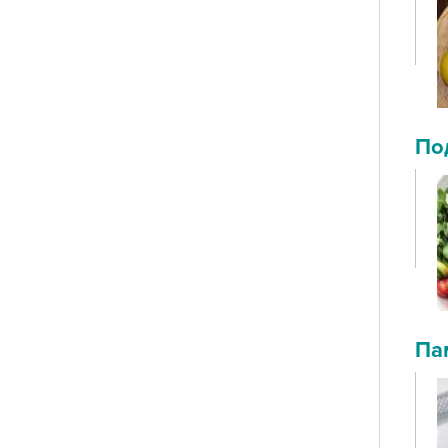
По
Па