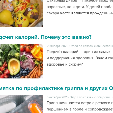
Сахарный диабет - тяжелое заболе
взрослые, но и дети. У детей проб
сахара часто являются врожденны
дсчет калорий. Почему это важно?
21 января 2026
Отдел по связям с обществен
Подсчёт калорий — один из самых 
и поддержания здоровья. Зачем счи
здоровье и форму?
мятка по профилактике гриппа и других 
6 октября 2025
Отдел по связям с обществен
Грипп начинается остро с резкого
першением в горле и сопровождае