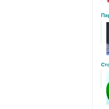
Па
Ст