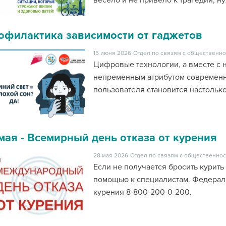
весело и не привело к трагедии, 
офилактика зависимости от гаджетов
15 июня 2026
Отдел по связям с общественно
Цифровые технологии, а вместе с 
непременным атрибутом современн
пользователя становится настольк
 мая - Всемирный день отказа от курения
28 мая 2026
Отдел по связям с общественнос
Если не получается бросить курить
помощью к специалистам. Федераль
курения 8-800-200-0-200.