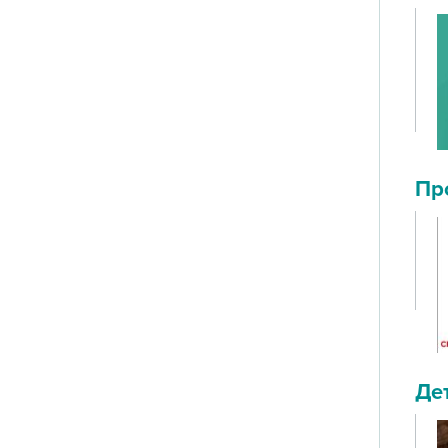
Пр
Де