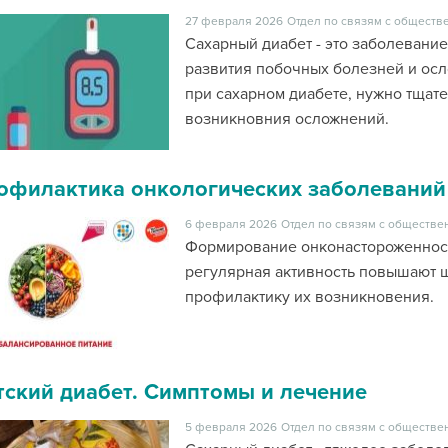
27 февраля 2026
Отдел по связям с обществ
Сахарный диабет - это заболевание
развития побочных болезней и осл
при сахарном диабете, нужно тщат
возникновния осложнений.
офилактика онкологических заболеваний
6 февраля 2026
Отдел по связям с обществе
Формирование онконастороженност
регулярная активность повышают 
профилактику их возникновения.
тский диабет. Симптомы и лечение
5 февраля 2026
Отдел по связям с обществе