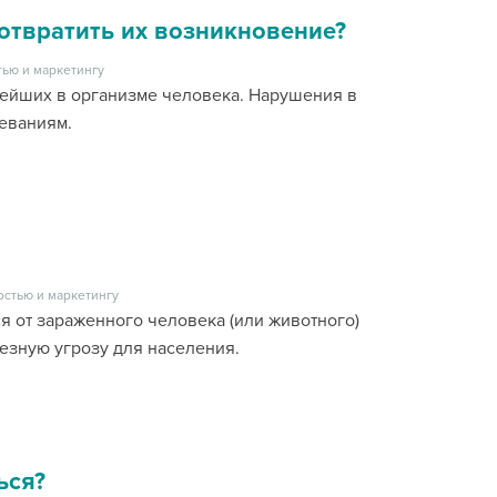
отвратить их возникновение?
ью и маркетингу
нейших в организме человека. Нарушения в
леваниям.
остью и маркетингу
 от зараженного человека (или животного)
езную угрозу для населения.
ься?