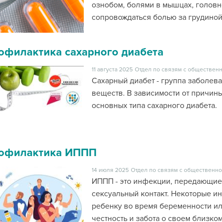
ознобом, болями в мышцах, головн
сопровождаться болью за грудиной
офилактика сахарного диабета
11 августа 2025
Отдел по связям с общественн
Сахарный диабет - группа заболев
веществ. В зависимости от причин
основных типа сахарного диабета.
офилактика ИППП
14 июля 2025
Отдел по связям с общественно
ИППП - это инфекции, передающиес
сексуальный контакт. Некоторые ин
ребенку во время беременности или
честность и забота о своем близко