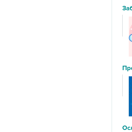
За
Пр
Ос