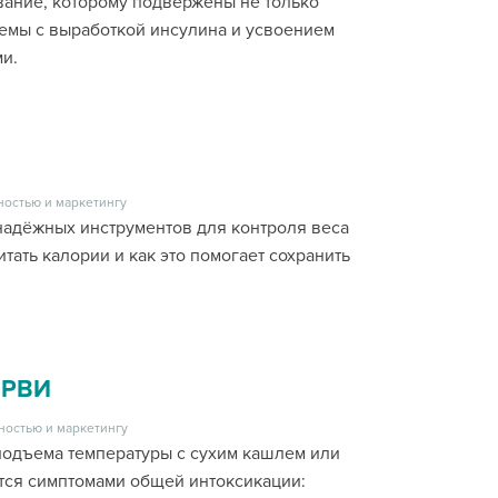
вание, которому подвержены не только
лемы с выработкой инсулина и усвоением
ми.
ностью и маркетингу
надёжных инструментов для контроля веса
тать калории и как это помогает сохранить
ОРВИ
ностью и маркетингу
 подъема температуры с сухим кашлем или
тся симптомами общей интоксикации: