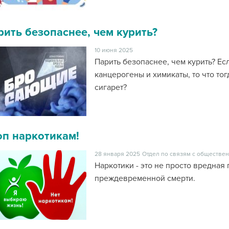
рить безопаснее, чем курить?
10 июня 2025
Парить безопаснее, чем курить? Е
канцерогены и химикаты, то что то
сигарет?
оп наркотикам!
28 января 2025
Отдел по связям с обществен
Наркотики - это не просто вредная 
преждевременной смерти.