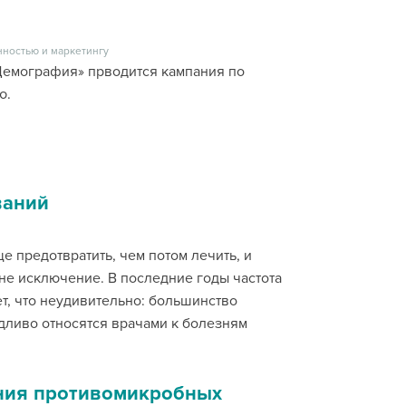
нностью и маркетингу
Демография» прводится кампания по
ю.
ваний
 предотвратить, чем потом лечить, и
не исключение. В последние годы частота
т, что неудивительно: большинство
дливо относятся врачами к болезням
ния противомикробных