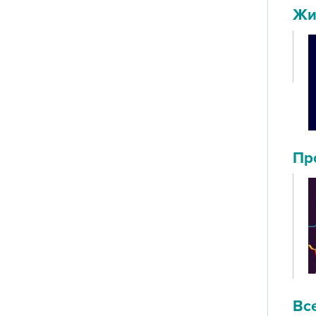
Жи
Пр
Вс