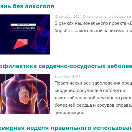
знь без алкоголя
12 декабря 2024
Отдел по связям с обществе
В рамках национального проекта «
борьбе с алкогольной зависимость
офилактика сердечно-сосудистых заболе
9 декабря 2024
Практически все заболевания проще
сердечно-сосудистые патологии — 
таких заболеваний неуклонно расте
болезней сердца и сосудов справе
цивилизации.
емирная неделя правильного использова