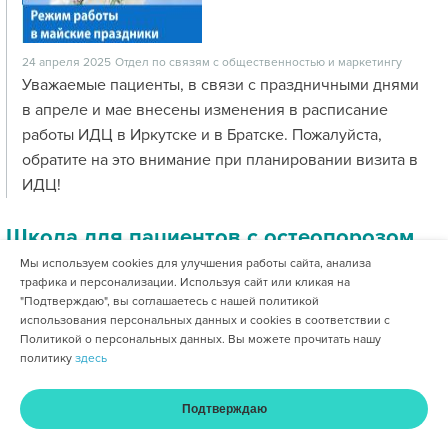
24 апреля 2025
Отдел по связям с общественностью и маркетингу
Уважаемые пациенты, в связи с праздничными днями
в апреле и мае внесены изменения в расписание
работы ИДЦ в Иркутске и в Братске. Пожалуйста,
обратите на это внимание при планировании визита в
ИДЦ!
Школа для пациентов с остеопорозом
Мы используем cookies для улучшения работы сайта, анализа
трафика и персонализации. Используя сайт или кликая на
"Подтверждаю", вы соглашаетесь с нашей политикой
использования персональных данных и cookies в соответствии с
Политикой о персональных данных. Вы можете прочитать нашу
политику
здесь
Подтверждаю
17 апреля 2025
Отдел по связям с общественностью и маркетингу
Главная
Услуги и цены
Оплата
Кабинет