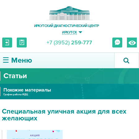
ИРКУТСКИЙ ДИАГНОСТИЧЕСКИЙ ЦЕНТР
ИРКУТСК
+7 (3952)
259-777
☰ Меню
Статьи
О ЦЕНТРЕ
Похожие материалы
УСЛУГИ И ЦЕНЫ
График работы ИДЦ
ПАЦИЕНТУ
Специальная уличная акция для всех
желающих
ВРАЧУ
ПРАВОВАЯ ИНФОРМАЦИЯ