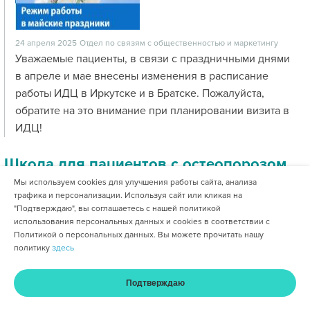
24 апреля 2025
Отдел по связям с общественностью и маркетингу
Уважаемые пациенты, в связи с праздничными днями
в апреле и мае внесены изменения в расписание
работы ИДЦ в Иркутске и в Братске. Пожалуйста,
обратите на это внимание при планировании визита в
ИДЦ!
Школа для пациентов с остеопорозом
Мы используем cookies для улучшения работы сайта, анализа
трафика и персонализации. Используя сайт или кликая на
"Подтверждаю", вы соглашаетесь с нашей политикой
использования персональных данных и cookies в соответствии с
Политикой о персональных данных. Вы можете прочитать нашу
политику
здесь
Подтверждаю
17 апреля 2025
Отдел по связям с общественностью и маркетингу
Главная
Услуги и цены
Оплата
Кабинет