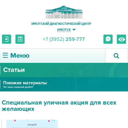
ИРКУТСКИЙ ДИАГНОСТИЧЕСКИЙ ЦЕНТР
ИРКУТСК
+7 (3952)
259-777
☰ Меню
Статьи
О ЦЕНТРЕ
Похожие материалы
УСЛУГИ И ЦЕНЫ
Что такое сахарный диабет?
ПАЦИЕНТУ
Специальная уличная акция для всех
желающих
ВРАЧУ
ПРАВОВАЯ ИНФОРМАЦИЯ