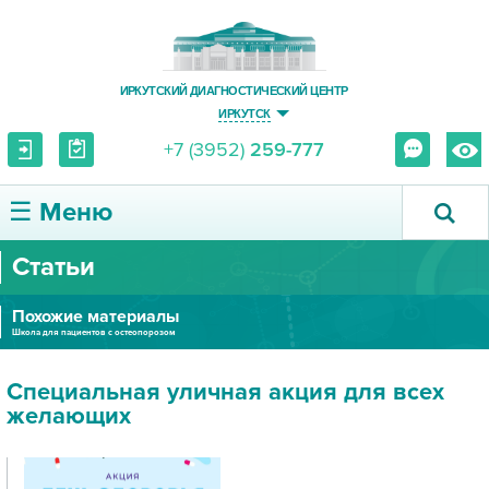
ИРКУТСКИЙ ДИАГНОСТИЧЕСКИЙ ЦЕНТР
ИРКУТСК
+7 (3952)
259-777
☰ Меню
Статьи
О ЦЕНТРЕ
Похожие материалы
УСЛУГИ И ЦЕНЫ
Школа для пациентов с остеопорозом
ПАЦИЕНТУ
Специальная уличная акция для всех
желающих
ВРАЧУ
ПРАВОВАЯ ИНФОРМАЦИЯ