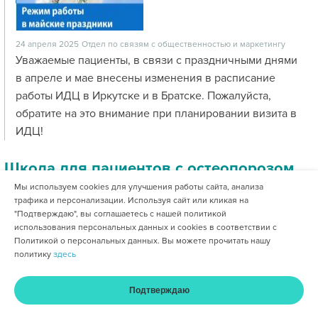
24 апреля 2025
Отдел по связям с общественностью и маркетингу
Уважаемые пациенты, в связи с праздничными днями
в апреле и мае внесены изменения в расписание
работы ИДЦ в Иркутске и в Братске. Пожалуйста,
обратите на это внимание при планировании визита в
ИДЦ!
Школа для пациентов с остеопорозом
Мы используем cookies для улучшения работы сайта, анализа
трафика и персонализации. Используя сайт или кликая на
"Подтверждаю", вы соглашаетесь с нашей политикой
использования персональных данных и cookies в соответствии с
Политикой о персональных данных. Вы можете прочитать нашу
политику
здесь
Подтверждаю
17 апреля 2025
Отдел по связям с общественностью и маркетингу
Главная
Услуги и цены
Оплата
Кабинет